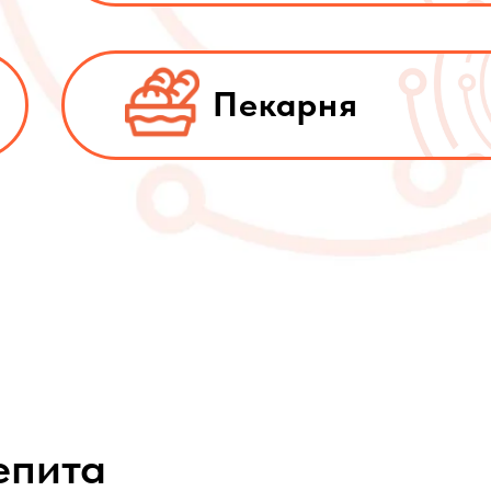
Пекарня
епита