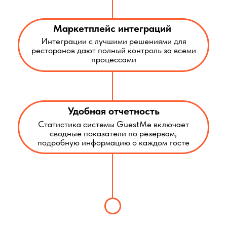
iikoWaiter помогает рестораторам повысить
эффективность работы, сократить время на
обработку заказов и улучшить качество
обслуживания клиентов.
Быстрота обслуживания
Приложение позволяет оперативно
принимать заказы и передавать их на
кухню, сокращая время ожидания клиентов.
Интеграция с другими системами
IikoWaiter легко интегрируется с другими
системами ресторана, обеспечивая
бесперебойную работу и обмен данными.
Упрощение учёта заказов
Приложение помогает вести точный учёт
заказов, что снижает вероятность ошибок и
упрощает работу персонала.
Повышение точности заказов
Приложение минимизирует риск ошибок
при передаче заказов благодаря
интуитивно понятному интерфейсу и
функционалу.