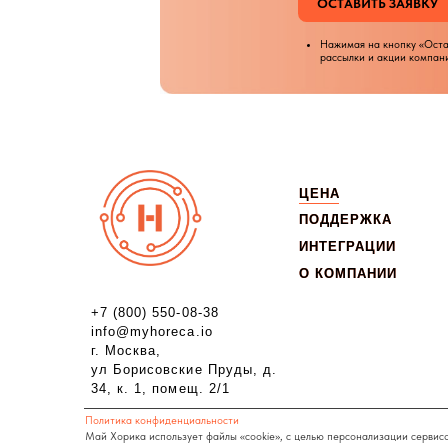
ЦЕНА
ЦЕНА
А
А
ПОДДЕРЖКА
ПОДДЕРЖКА
Р
Р
Б
Б
ИНТЕГРАЦИИ
ИНТЕГРАЦИИ
С
С
О КОМПАНИИ
О КОМПАНИИ
Круглосуточн
С
С
Глубокое понимание спец
+7 (800) 550-08-38
П
П
info@myhoreca.io
К
К
г. Москва,
С
С
ул Борисовские Пруды, д.
К
К
34, к. 1, помещ. 2/1
Политика конфиденциальности
Май Хорика использует файлы «cookie», с целью персонализации сервисов и 
посещениях веб-сайта. Если вы не хотите использовать файлы «cookie», измен